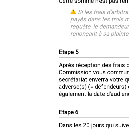
Cette somme n'est pas re
Si les frais d'arbi
payés dans les trois m
requête, le demandeu
renonçant à sa plainte
Etape 5
Après réception des frais d'
Commission vous communiq
secrétariat enverra votre q
adverse(s) (= défendeurs) 
également la date d'audien
Etape 6
Dans les 20 jours qui suiven