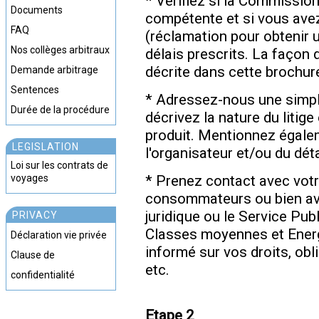
* Vérifiez si la Commissio
Documents
compétente et si vous avez
FAQ
(réclamation pour obtenir u
Nos collèges arbitraux
délais prescrits. La façon
décrite dans cette brochur
Demande arbitrage
Sentences
* Adressez-nous une simple
Durée de la procédure
décrivez la nature du litige 
produit. Mentionnez égalem
LEGISLATION
l'organisateur et/ou du déta
Loi sur les contrats de
voyages
* Prenez contact avec votr
consommateurs ou bien ave
juridique ou le Service Pub
PRIVACY
Classes moyennes et Energi
Déclaration vie privée
informé sur vos droits, ob
Clause de
etc.
confidentialité
Etape 2